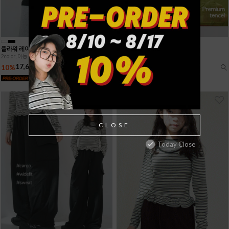
플라워 레이스 홀터넥 뷔스티에
베이직 텐셀 슬리브
2color, 아동 11~19호
3color, 아동 11~19호
17,640원
14,490원
10%
10%
19,600원
16,100원
CLOSE
Today Close