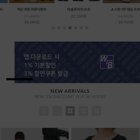
피넛 코튼 버뮤다팬츠
라셀 투라인 쇼츠
A 스판 5부 데님 쇼츠
37,400원
22,100원
26,800원
26,180원
18,760원
을 통해
NEW ARRIVALS
NEW, 5% DISCOUNT FOR 36 HOURS