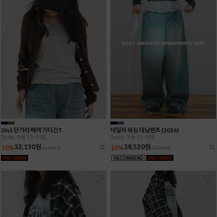
2in1 단가라 배색 가디건T
데일리 워싱 데님팬츠 (2026)
2color, 아동 11~19호
2color, 아동 11~19호
32,130원
38,520원
10%
10%
35,700원
42,800원