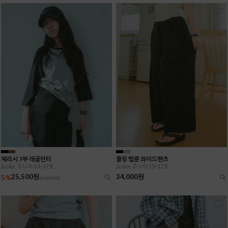
1
체리시 7부 래글런티
쿨링 벌룬 와이드팬츠
2color, 주니어 13~17호
2color, 주니어 13~17호
25,500원
34,000원
5%
26,800원
2