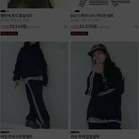
헨리넥 후드 롱슬리브
[SET] 무브 나시 가디건 세트
2color, 아동 11~19호
2color, 아동 11~19호
30,510원
35,370원
10%
10%
33,900원
39,300원
라인 트랙 스트링팬츠
라인 트랙 집업점퍼