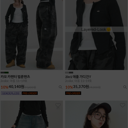
카모 카펜터 벌룬팬츠
2in1 애플 가디건T
2color, 아동 11~19호
2color, 아동 11~19호
40,140원
35,370원
10%
10%
44,600원
39,300원
21