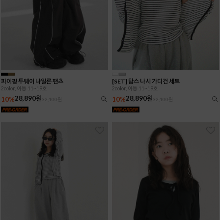
파이핑 투웨이 나일론 팬츠
[SET] 탐스 나시 가디건 세트
2color, 아동 11~19호
2color, 아동 11~19호
28,890원
28,890원
10%
10%
32,100원
32,100원