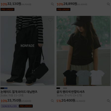
32,130원
28,890원
10%
10%
35,700원
32,100원
논페이드 절개 와이드 데님팬츠
골지 헨리넥 반팔티셔츠
2color, 아동 11~19호
3color, 주니어 13~17호
33,750원
20,400원
10%
5%
37,500원
21,400원