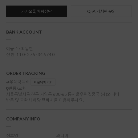
카카오톡 채팅상담
QnA 게시판 문의
BANK ACCOUNT
예금주 : 최동현
신한 110-275-346740
ORDER TRACKING
우체국택배
배송위치조회
반품/교환
서울특별시 광진구 자양동 680-65 동서울우편집중국 (세)와니비
반품 및 교환시 해당 택배사를 이용해주세요.
COMPANY INFO
상호명
와니비