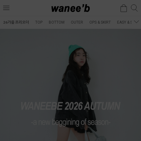
검
검
메
색
색
뉴
26가을 프리오더
TOP
BOTTOM
OUTER
OPS & SKIRT
EASY & SET