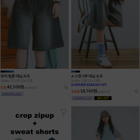
와끼 벌룬 데님 쇼츠
A 스판 5부 데님 쇼츠
3color, 주니어 13~17호
2color, 아동 11~19호
SUMMER SEASON OFF
42,500원
5%
44,600원
18,760원
30%
26,800원
1