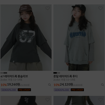
67 레이어드룩 롱슬리브
몬탈 레이어드룩 후디
2color, 아동 11~19호
2color, 아동 11~19호
19,260원
24,120원
10%
10%
21,400원
26,800원
7