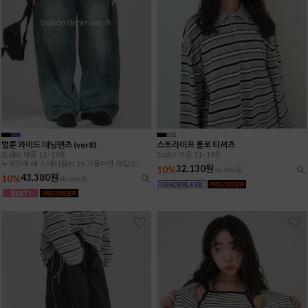
벌룬 와이드 데님팬츠 (ver8)
스트라이프 폴로 티셔츠
2color, 아동 11~19호
2color, 아동 11~19호
누적판매 6k 스테디셀러. 26 가을버젼 재입고!
32,130원
10%
35,700원
43,380원
10%
48,200원