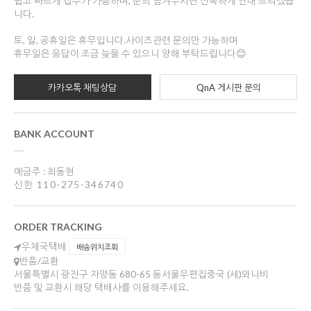
쉽고 빠르게 접수가 가능하며, 문의 남겨주시면 신속하게 안내 드리겠습
니다.
토, 일, 공휴일은 휴무입니다.사이즈관련 문의만 가능하며
휴무일은 응답이 조금 늦을 수 있으니 양해 부탁드립니다😊
카카오톡 채팅상담
QnA 게시판 문의
BANK ACCOUNT
예금주 : 최동현
신한 110-275-346740
ORDER TRACKING
우체국택배
배송위치조회
반품/교환
서울특별시 광진구 자양동 680-65 동서울우편집중국 (세)와니비
반품 및 교환시 해당 택배사를 이용해주세요.