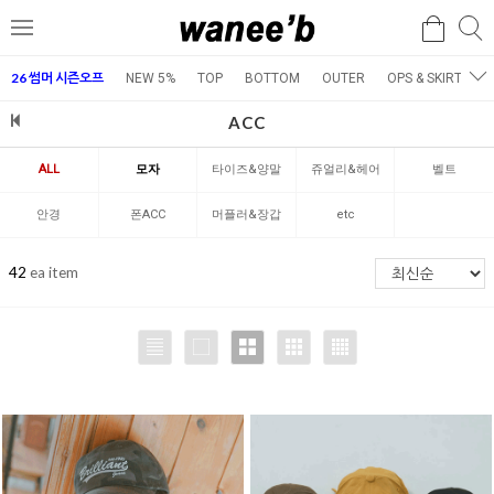
검
검
메
색
색
뉴
26 썸머 시즌오프
NEW 5%
TOP
BOTTOM
OUTER
OPS & SKIRT
E
ACC
ALL
모자
타이즈&양말
쥬얼리&헤어
벨트
안경
폰ACC
머플러&장갑
etc
42
ea item