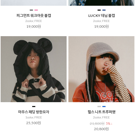
피그먼트 워크아웃 볼캡
LUCKY 데님 볼캡
2color, FREE
2color, FREE
19,000원
19,000원
마우스 패딩 방한모자
펄스 니트 트루퍼햇
1color, FREE
2color, FREE
25,500원
21,800원
5% ↓
20,800원