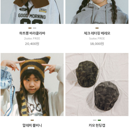
하트뿅 바라클라바
체크 레터링 베레모
2color, FREE
1color, FREE
20,400원
18,000원
말레피 뿔비니
카모 헌팅캡