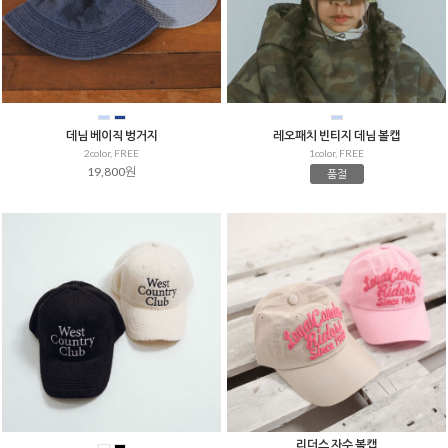
데님 베이직 벙거지
레오패치 빈티지 데님 볼캡
2color, FREE
1color, FREE
19,800원
품절
리더스 자수 볼캡