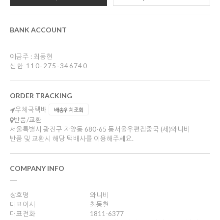
BANK ACCOUNT
예금주 : 최동현
신한 110-275-346740
ORDER TRACKING
우체국택배
배송위치조회
반품/교환
서울특별시 광진구 자양동 680-65 동서울우편집중국 (세)와니비
반품 및 교환시 해당 택배사를 이용해주세요.
COMPANY INFO
상호명
와니비
대표이사
최동현
대표전화
1811-6377