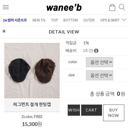
검
검
메
색
색
뉴
26 썸머 시즌오프
NEW 5%
TOP
BOTTOM
OUTER
OPS & SKIRT
E
DETAIL VIEW
적립금
1%
배송비
(조건)
color
size
0
총 상품 금액
원
피그먼트 절개 헌팅캡
WISH
CART
BUY
NOW
2color, FREE
15,300
원