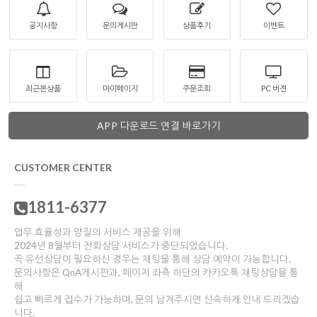
공지사항
문의게시판
상품후기
이벤트
최근본상품
마이페이지
주문조회
PC 버젼
APP 다운로드 연결 바로가기
CUSTOMER CENTER
1811-6377
업무 효율성과 양질의 서비스 제공을 위해
2024년 8월부터 전화상담 서비스가 중단되었습니다.
꼭 유선상담이 필요하신 경우는 채팅을 통해 상담 예약이 가능합니다.
문의사항은 QnA게시판과, 페이지 좌측 하단의 카카오톡 채팅상담을 통
해
쉽고 빠르게 접수가 가능하며, 문의 남겨주시면 신속하게 안내 드리겠습
니다.