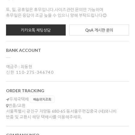
토, 일, 공휴일은 휴무입니다.사이즈관련 문의만 가능하며
휴무일은 응답이 조금 늦을 수 있으니 양해 부탁드립니다😊
카카오톡 채팅상담
QnA 게시판 문의
BANK ACCOUNT
예금주 : 최동현
신한 110-275-346740
ORDER TRACKING
우체국택배
배송위치조회
반품/교환
서울특별시 광진구 자양동 680-65 동서울우편집중국 (세)와니비
반품 및 교환시 해당 택배사를 이용해주세요.