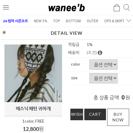
검
검
메
색
색
뉴
26 썸머 시즌오프
NEW 5%
TOP
BOTTOM
OUTER
OPS & SKIRT
E
DETAIL VIEW
적립금
1%
배송비
(조건)
color
size
0
총 상품 금액
원
에스닉 패턴 귀마개
WISH
CART
BUY
NOW
1color, FREE
12,800
원