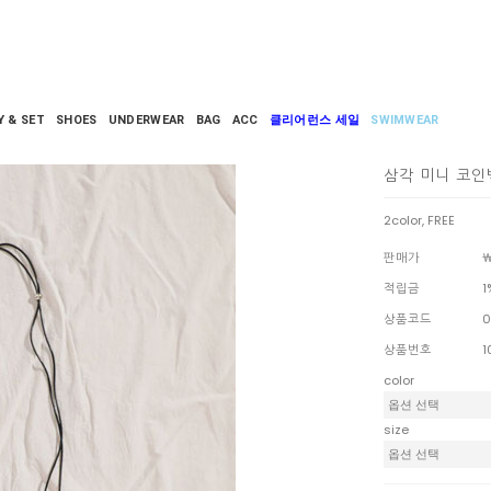
Y & SET
SHOES
UNDERWEAR
BAG
ACC
클리어런스 세일
SWIMWEAR
삼각 미니 코인
2color, FREE
판매가
￦
적립금
1
상품코드
0
상품번호
1
color
size