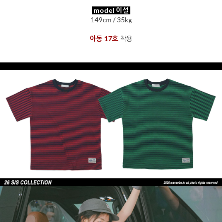
model 이설
149cm / 35kg
아동 17호
착용
을 통해