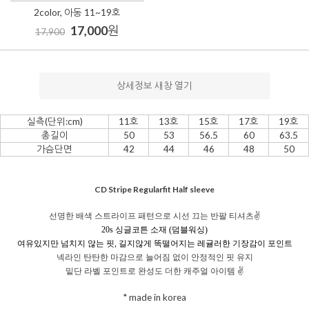
2color, 아동 11~19호
17,000
원
17,900
상세정보 새창 열기
실측(단위:cm)
11호
13호
15호
17호
19호
총길이
50
53
56.5
60
63.5
가슴단면
42
44
46
48
50
CD Stripe Regularfit Half sleeve
선명한 배색 스트라이프 패턴으로 시선 끄는 반팔 티셔츠✌️
20s 싱글코튼 소재 (덤블워싱)
여유있지만 넘치지 않는 핏, 길지않게 똑떨어지는 레귤러한 기장감이 포인트
넥라인 탄탄한 마감으로 늘어짐 없이 안정적인 핏 유지
밑단 라벨 포인트로 완성도 더한 캐주얼 아이템 ✌️
* made in korea