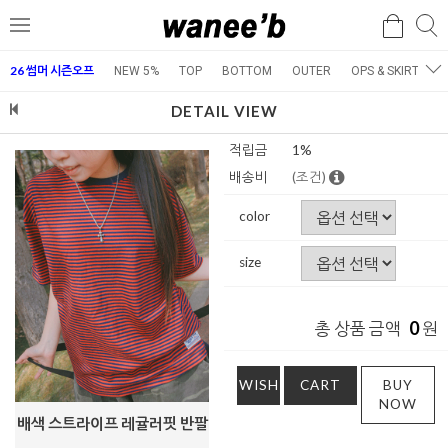
검
검
메
색
색
뉴
26 썸머 시즌오프
NEW 5%
TOP
BOTTOM
OUTER
OPS & SKIRT
E
DETAIL VIEW
적립금
1%
배송비
(조건)
color
size
0
총 상품 금액
원
WISH
CART
BUY
NOW
배색 스트라이프 레귤러핏 반팔