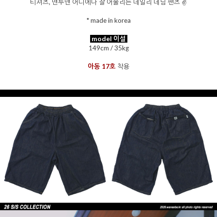
티셔츠, 맨투맨 어디에나 잘 어울리는 데일리 데님 팬츠 ✌️
* made in korea
model 이설
149cm / 35kg
아동 17호
착용
을 통해