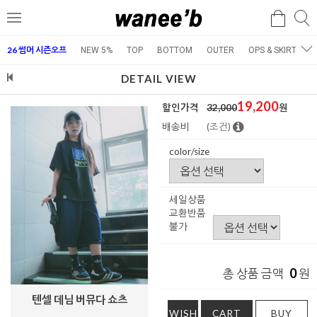
검
검
메
색
색
뉴
26 썸머 시즌오프
NEW 5%
TOP
BOTTOM
OUTER
OPS & SKIRT
E
DETAIL VIEW
19,200
할인가격
32,000
원
배송비
(조건)
color/size
세일상품
교환반품
불가
0
총 상품 금액
원
텐셀 데님 버뮤다 쇼츠
WISH
CART
BUY