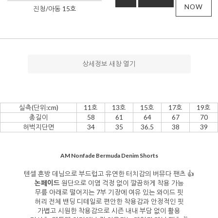
NOW
진청/아동 15호
상세정보 새창 열기
실측(단위:cm)
11호
13호
15호
17호
19호
총길이
58
61
64
67
70
허벅지단면
34
35
36.5
38
39
AM Nonfade Bermuda Denim Shorts
텐셀 혼방 데님으로 부드럽고 유연한 터치감의 버뮤다 팬츠 👍
논페이드
원단으로 이염 걱정 없이 깔끔하게 착용 가능
무릎 아래로 떨어지는 7부 기장에 여유 있는 와이드 핏
허리 전체 밴딩 디테일로 편안한 착용감과 안정적인 핏
가볍고 시원한 착용감으로 시즌 내내 부담 없이 활용