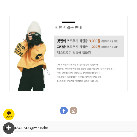
INSTAGRAM @waneebe