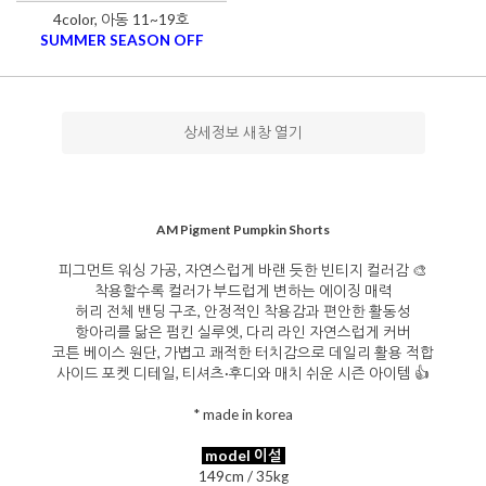
4color, 아동 11~19호
SUMMER SEASON OFF
상세정보 새창 열기
AM Pigment Pumpkin Shorts
피그먼트 워싱 가공, 자연스럽게 바랜 듯한 빈티지 컬러감 🎨
착용할수록 컬러가 부드럽게 변하는 에이징 매력
허리 전체 밴딩 구조, 안정적인 착용감과 편안한 활동성
항아리를 닮은 펌킨 실루엣, 다리 라인 자연스럽게 커버
코튼 베이스 원단, 가볍고 쾌적한 터치감으로 데일리 활용 적합
사이드 포켓 디테일, 티셔츠·후디와 매치 쉬운 시즌 아이템 👍
* made in korea
model 이설
149cm / 35kg