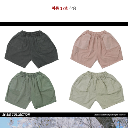
아동 17호
착용
을 통해