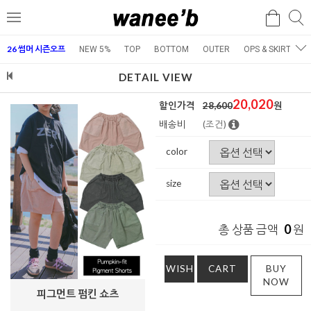
검
검
메
색
색
뉴
26 썸머 시즌오프
NEW 5%
TOP
BOTTOM
OUTER
OPS & SKIRT
E
DETAIL VIEW
20,020
할인가격
28,600
원
배송비
(조건)
color
size
0
총 상품 금액
원
WISH
CART
BUY
NOW
피그먼트 펌킨 쇼츠