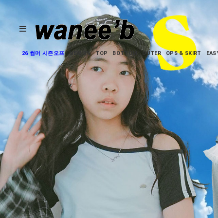
26 썸머 시즌오프
NEW 5%
TOP
BOTTOM
OUTER
OPS & SKIRT
EAS