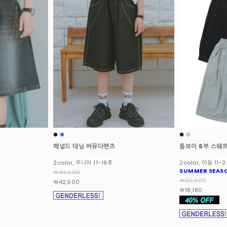
톰보이 6부 스웨트 쇼츠
키치 그래픽 반팔
2color, 아동 11~21호
2color, 주니어 13
SUMMER SEASON OFF
￦17,900
￦30,300
￦17,000
￦18,180