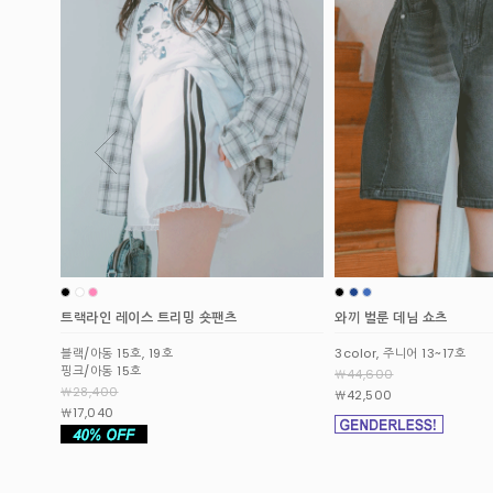
와끼 벌룬 데님 쇼츠
패널드 데님 버뮤다팬츠
3color, 주니어 13~17호
2color, 주니어 11~19호
￦44,600
￦44,600
￦42,500
￦42,500