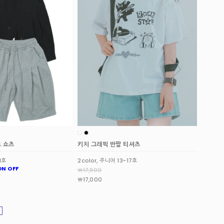
 티셔츠
데일리 링거 스트라이프 티셔츠
샌더 피
~17호
3color, 주니어 13~17호
2color
￦22,100
￦35,7
￦34,0