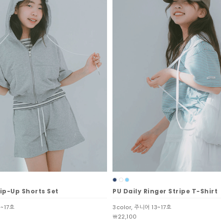
ip-Up Shorts Set
PU Daily Ringer Stripe T-Shirt
3~17호
3color, 주니어 13~17호
￦22,100