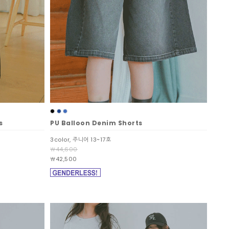
s
PU Balloon Denim Shorts
3color, 주니어 13~17호
￦44,600
￦42,500