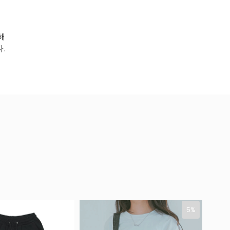
해
.
5%