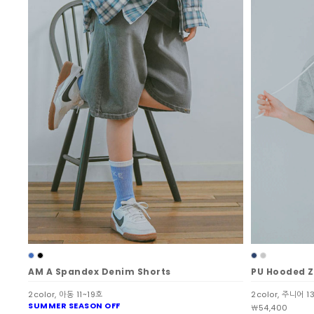
AM A Spandex Denim Shorts
PU Hooded Z
2color, 아동 11~19호
2color, 주니어 1
SUMMER SEASON OFF
￦54,400