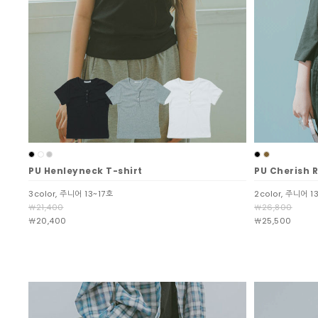
PU Henleyneck T-shirt
PU Cherish 
3color, 주니어 13~17호
2color, 주니어 1
￦21,400
￦26,800
￦20,400
￦25,500