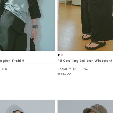
Raglan T-shirt
PU Coolling Balloon Widepant
3~17호
2color, 주니어 13~17호
￦34,000