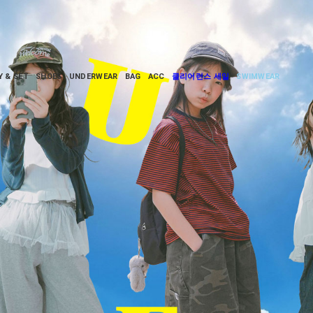
Y & SET
SHOES
UNDERWEAR
BAG
ACC
클리어런스 세일
SWIMWEAR