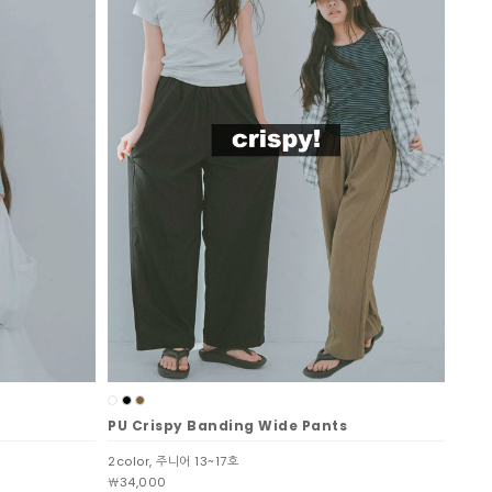
PU Crispy Banding Wide Pants
2color, 주니어 13~17호
￦34,000