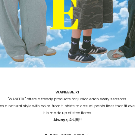
WANEEBE.kr
'WANEEBE' offers a trendy products for junior, each every seasons.
 a natural style with color. from t-shirts to casual pants lines that fit ev
it is made up of step items.
Always, 와니비!!