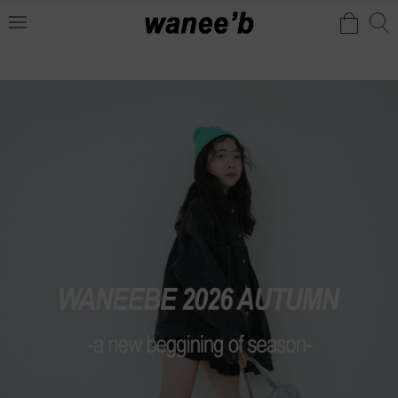
검
검
메
색
색
뉴