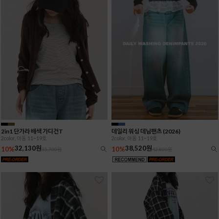
2in1 단가라 배색 가디건T
데일리 워싱 데님팬츠 (2026)
2color, 아동 11~19호
2color, 아동 11~19호
32,130원
38,520원
10%
10%
35,700원
42,800원