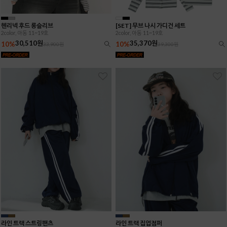
헨리넥 후드 롱슬리브
[SET] 무브 나시 가디건 세트
2color, 아동 11~19호
2color, 아동 11~19호
30,510원
35,370원
10%
10%
33,900원
39,300원
라인 트랙 스트링팬츠
라인 트랙 집업점퍼