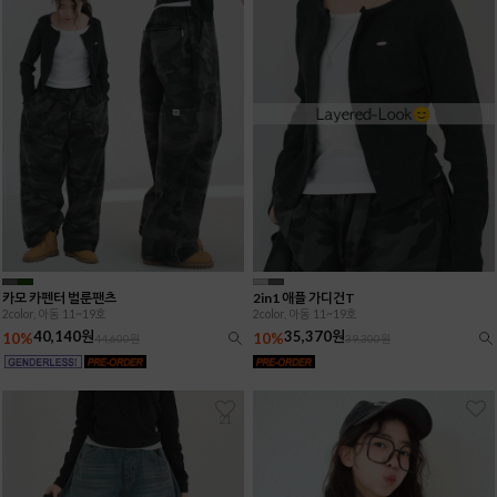
카모 카펜터 벌룬팬츠
2in1 애플 가디건T
2color, 아동 11~19호
2color, 아동 11~19호
40,140원
35,370원
10%
10%
44,600원
39,300원
21