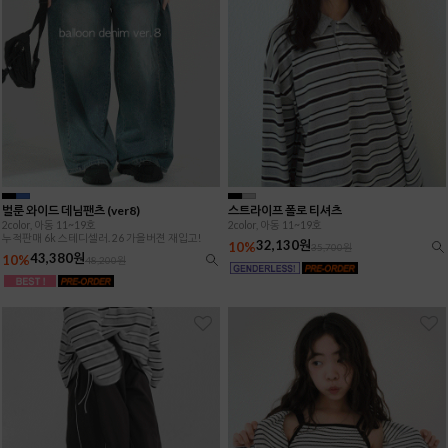
벌룬 와이드 데님팬츠 (ver8)
스트라이프 폴로 티셔츠
2color, 아동 11~19호
2color, 아동 11~19호
누적판매 6k 스테디셀러. 26 가을버젼 재입고!
32,130원
10%
35,700원
43,380원
10%
48,200원