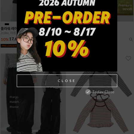
플라워 레이스 홀터넥 뷔스티에
베이직 텐셀 슬리브
2color, 아동 11~19호
3color, 아동 11~19호
17,640원
14,490원
10%
10%
19,600원
16,100원
CLOSE
Today Close