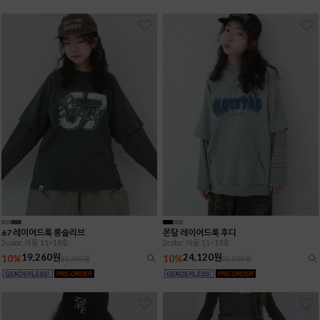
67 레이어드룩 롱슬리브
몬탈 레이어드룩 후디
2color, 아동 11~19호
2color, 아동 11~19호
19,260원
24,120원
10%
10%
21,400원
26,800원
7