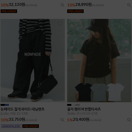
32,130원
28,890원
10%
10%
35,700원
32,100원
논페이드 절개 와이드 데님팬츠
골지 헨리넥 반팔티셔츠
2color, 아동 11~19호
3color, 주니어 13~17호
33,750원
20,400원
10%
5%
37,500원
21,400원