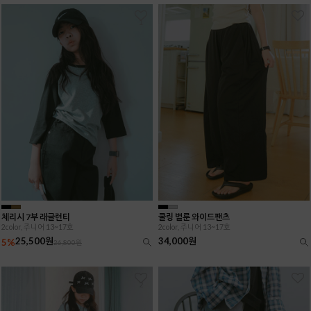
1
체리시 7부 래글런티
쿨링 벌룬 와이드팬츠
2color, 주니어 13~17호
2color, 주니어 13~17호
25,500원
34,000원
5%
26,800원
2