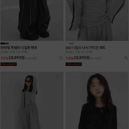
파이핑 투웨이 나일론 팬츠
[SET] 탐스 나시 가디건 세트
2color, 아동 11~19호
2color, 아동 11~19호
28,890원
28,890원
10%
10%
32,100원
32,100원