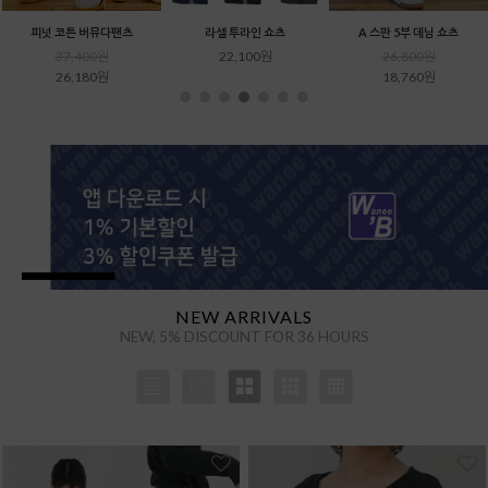
인 쇼츠
A 스판 5부 데님 쇼츠
알케미스트 루즈핏 반팔
미시간 레
00원
26,800원
16,100원
14,300
5% ↓
18,760원
15,300원
13,6
을 통해
NEW ARRIVALS
NEW, 5% DISCOUNT FOR 36 HOURS