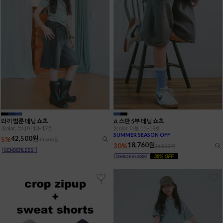
와끼 벌룬 데님 쇼츠
A 스판 5부 데님 쇼츠
3color, 주니어 13~17호
2color, 아동 11~19호
SUMMER SEASON OFF
42,500원
5%
44,600원
18,760원
30%
26,800원
1