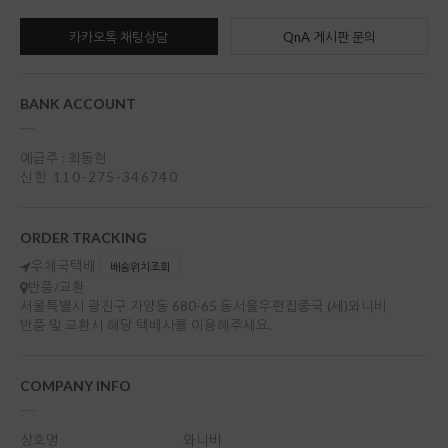
카카오톡 채팅상담
QnA 게시판 문의
BANK ACCOUNT
예금주 : 최동현
신한 110-275-346740
ORDER TRACKING
우체국택배
배송위치조회
반품/교환
서울특별시 광진구 자양동 680-65 동서울우편집중국 (세)와니비
반품 및 교환시 해당 택배사를 이용해주세요.
COMPANY INFO
상호명
와니비