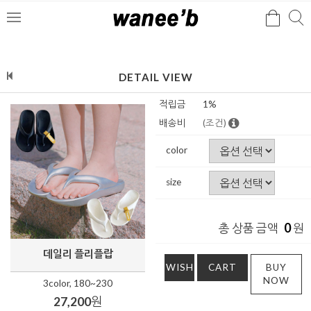
검
검
메
색
색
뉴
DETAIL VIEW
적립금
1%
배송비
(조건)
color
size
0
총 상품 금액
원
데일리 플리플랍
WISH
CART
BUY
NOW
3color, 180~230
27,200
원