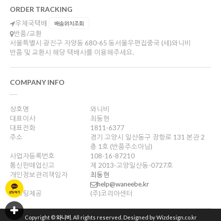
ORDER TRACKING
우체국택배
배송위치조회
반품/교환
서울특별시 광진구 자양동 680-65 동서울우편집중국 (세)와니비
반품 및 교환시 해당 택배사를 이용해주세요.
COMPANY INFO
상호명
와니비
대표이사
최동현
대표전화
1811-6377
주소
경기 고양시 일산동구 장항로 131 본관 2
층 1호 (반품주소아님)
사업자등록번호
108-16-87210
통신판매업신고
제 2013-고양일산동-0727호
개인정보관리책임자
최동현
help@waneebe.kr
호스팅제공
(주)코리아센터
Copyright ©
와니비
. All rights reserved. Designed by Wizdesign.co.kr