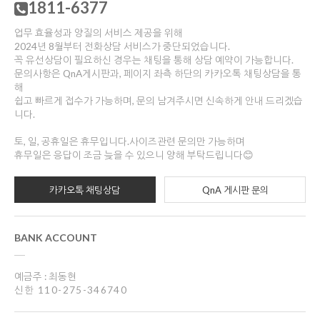
1811-6377
업무 효율성과 양질의 서비스 제공을 위해
2024년 8월부터 전화상담 서비스가 중단되었습니다.
꼭 유선상담이 필요하신 경우는 채팅을 통해 상담 예약이 가능합니다.
문의사항은 QnA게시판과, 페이지 좌측 하단의 카카오톡 채팅상담을 통
해
쉽고 빠르게 접수가 가능하며, 문의 남겨주시면 신속하게 안내 드리겠습
니다.
토, 일, 공휴일은 휴무입니다.사이즈관련 문의만 가능하며
휴무일은 응답이 조금 늦을 수 있으니 양해 부탁드립니다😊
카카오톡 채팅상담
QnA 게시판 문의
BANK ACCOUNT
예금주 : 최동현
신한 110-275-346740