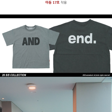
아동 17호
착용
을 통해