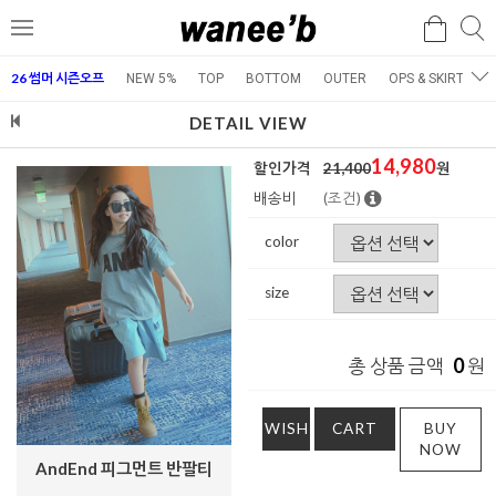
검
검
메
색
색
뉴
26 썸머 시즌오프
NEW 5%
TOP
BOTTOM
OUTER
OPS & SKIRT
E
DETAIL VIEW
14,980
할인가격
21,400
원
배송비
(조건)
color
size
0
총 상품 금액
원
WISH
CART
BUY
NOW
AndEnd 피그먼트 반팔티