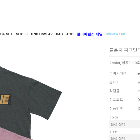
Y & SET
SHOES
UNDERWEAR
BAG
ACC
클리어런스 세일
SWIMWEAR
블론디 피그먼
2color, 아동 11~19
소비자가격
￦
판매가
￦
적립금
1
상품코드
0
상품번호
1
color
size