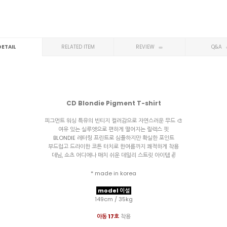
DETAIL
RELATED ITEM
REVIEW
Q&A
CD Blondie Pigment T-shirt
피그먼트 워싱 특유의 빈티지 컬러감으로 자연스러운 무드 🎨
여유 있는 실루엣으로 편하게 떨어지는 릴렉스 핏
BLONDIE 레터링 프린트로 심플하지만 확실한 포인트
부드럽고 드라이한 코튼 터치로 한여름까지 쾌적하게 착용
데님, 쇼츠 어디에나 매치 쉬운 데일리 스트릿 아이템 ✌️
* made in korea
model 이설
149cm / 35kg
아동 17호
착용