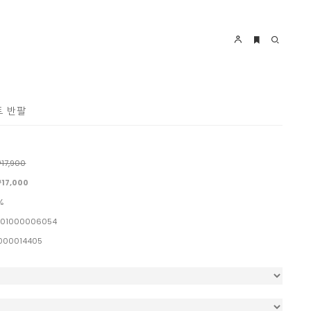
트 반팔
호
17,900
17,000
%
01000006054
000014405