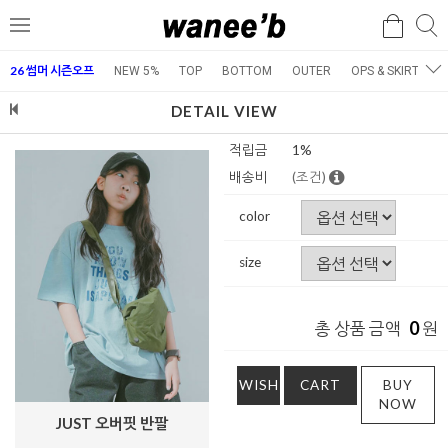
검
검
메
색
색
뉴
26 썸머 시즌오프
NEW 5%
TOP
BOTTOM
OUTER
OPS & SKIRT
E
DETAIL VIEW
적립금
1%
배송비
(조건)
color
size
0
총 상품 금액
원
WISH
CART
BUY
NOW
JUST 오버핏 반팔