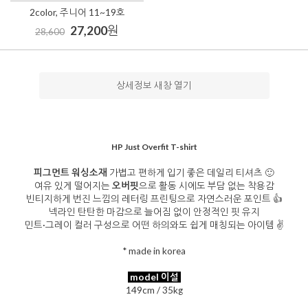
2color, 주니어 11~19호
27,200
원
28,600
상세정보 새창 열기
HP Just Overfit T-shirt
피그먼트 워싱소재
가볍고 편하게 입기 좋은 데일리 티셔츠 🙂
여유 있게 떨어지는
오버핏
으로 활동 시에도 부담 없는 착용감
빈티지하게 번진 느낌의 레터링 프린팅으로 자연스러운 포인트 👍
넥라인 탄탄한 마감으로 늘어짐 없이 안정적인 핏 유지
민트·그레이 컬러 구성으로 어떤 하의와도 쉽게 매칭되는 아이템 ✌️
* made in korea
model 이설
149cm / 35kg