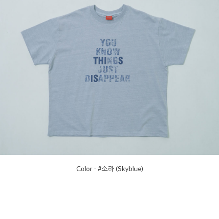
Color - #소라 (Skyblue)