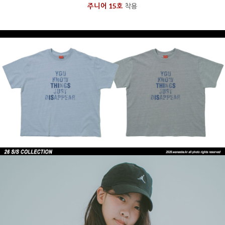
주니어 15호
착용
을 통해