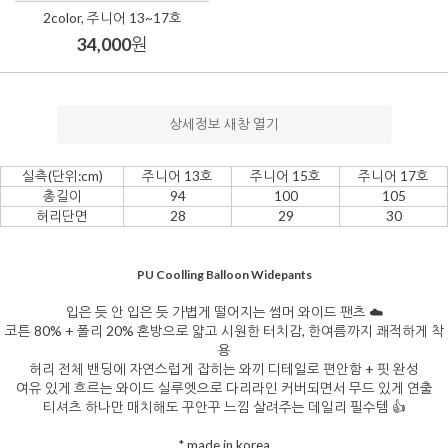
2color, 주니어 13~17호
34,000
원
상세정보 새창 열기
실측(단위:cm)
주니어 13호
주니어 15호
주니어 17호
총길이
94
100
105
허리단면
28
29
30
PU Coolling Balloon Widepants
입은 듯 안 입은 듯 가볍게 떨어지는 썸머 와이드 팬츠 ☁️
코튼 80% + 폴리 20% 혼방으로 얇고 시원한 터치감, 한여름까지 쾌적하게 착
용
허리 전체 밴딩에 자연스럽게 잡히는 와끼 디테일로 편안함 + 핏 완성
여유 있게 흐르는 와이드 실루엣으로 다리라인 커버되면서 무드 있게 연출
티셔츠 하나만 매치해도 꾸안꾸 느낌 살려주는 데일리 필수템 👍
* made in korea