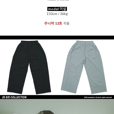
model 이설
150cm / 36kg
주니어 13호
착용
을 통해