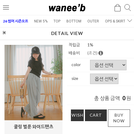
검
검
메
색
색
뉴
26 썸머 시즌오프
NEW 5%
TOP
BOTTOM
OUTER
OPS & SKIRT
E
DETAIL VIEW
적립금
1%
배송비
(조건)
color
size
0
총 상품 금액
원
WISH
CART
BUY
NOW
쿨링 벌룬 와이드팬츠