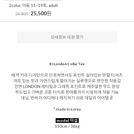
2color, 아동 11~19호, adult
25,500
원
26,800
상세정보 새창 열기
BJ London Collar Tee
배색 카라 디자인으로 단정하면서도 포인트 살아있는 반팔 티셔츠
여유 있는 핏과 자연스럽게 떨어지는 실루엣으로 편안한 착용감
전면 LONDON 레터링과 그래픽 포인트로 캐주얼한 무드 완성
부드럽고 가벼운 코튼 터치로 한여름까지 시원하게 착용 가능
데님, 반바지 어디에나 매치하기 쉬운 데일리 아이템 ✌️
* made in korea
model 이설
150cm / 36kg