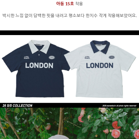
아동 15호
착용
박시한 느낌 없이 담백한 핏을 내려고 평소보다 한치수 작게 착용해보았어요.
을 통해