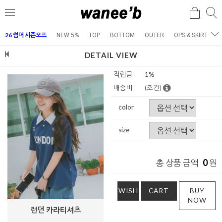
검
검
메
색
색
뉴
26 썸머 시즌오프
NEW 5%
TOP
BOTTOM
OUTER
OPS & SKIRT
E
DETAIL VIEW
적립금
1%
배송비
(조건)
color
size
0
총 상품 금액
원
WISH
CART
BUY
NOW
런던 카라티셔츠