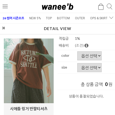
검
검
메
색
색
뉴
26 썸머 시즌오프
NEW 5%
TOP
BOTTOM
OUTER
OPS & SKIRT
E
DETAIL VIEW
적립금
1%
배송비
(조건)
color
size
0
총 상품 금액
원
상품이 품절되었습니다.
시애틀 링거 반팔티셔츠