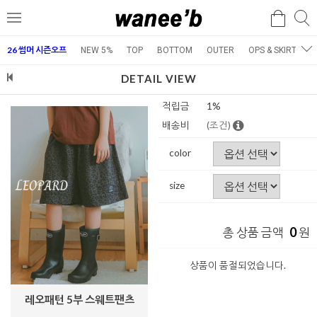
검
검
메
색
색
뉴
26 썸머 시즌오프
NEW 5%
TOP
BOTTOM
OUTER
OPS & SKIRT
E
DETAIL VIEW
적립금
1%
배송비
(조건)
color
size
0
총 상품 금액
원
상품이 품절되었습니다.
레오패턴 5부 스웨트팬츠