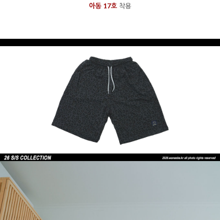
아동 17호
착용
을 통해