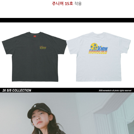
주니어 15호
착용
을 통해