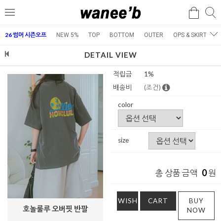
검
검
메
색
색
뉴
26 썸머 시즌오프
NEW 5%
TOP
BOTTOM
OUTER
OPS & SKIRT
E
DETAIL VIEW
적립금
1%
배송비
(조건)
color
size
0
총 상품 금액
원
WISH
CART
BUY
호놀룰루 오버핏 반팔
NOW