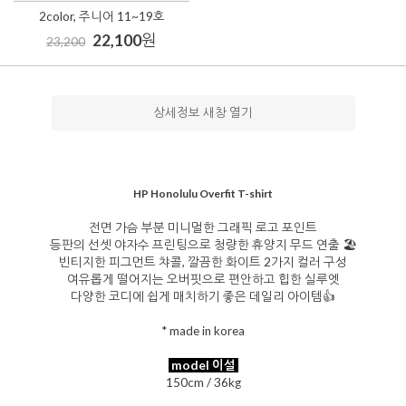
2color, 주니어 11~19호
22,100
원
23,200
상세정보 새창 열기
HP Honolulu Overfit T-shirt
전면 가슴 부분 미니멀한 그래픽 로고 포인트
등판의 선셋 야자수 프린팅으로 청량한 휴양지 무드 연출 🏖️
빈티지한 피그먼트 챠콜, 깔끔한 화이트 2가지 컬러 구성
여유롭게 떨어지는 오버핏으로 편안하고 힙한 실루엣
다양한 코디에 쉽게 매치하기 좋은 데일리 아이템👍
* made in korea
model 이설
150cm / 36kg