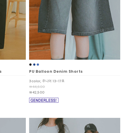
s
PU Balloon Denim Shorts
3color, 주니어 13~17호
￦44,600
￦42,500