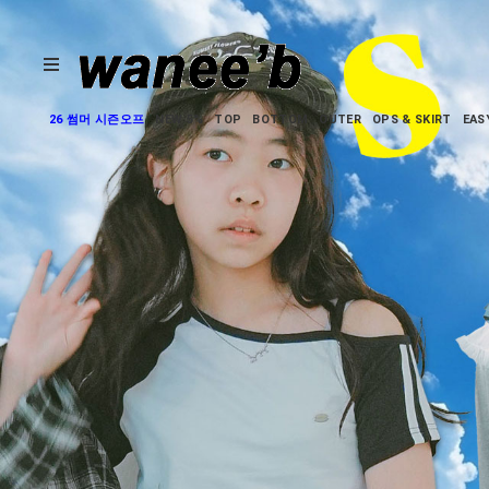
26 썸머 시즌오프
NEW 5%
TOP
BOTTOM
OUTER
OPS & SKIRT
EAS