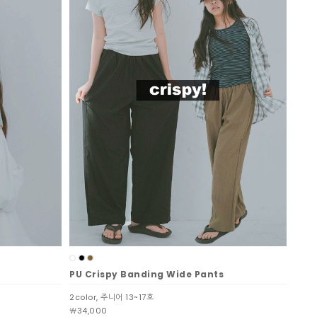
PU Crispy Banding Wide Pants
2color, 주니어 13~17호
￦34,000