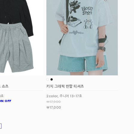
 티셔츠
데일리 링거 스트라이프 티셔츠
샌더 피
~17호
3color, 주니어 13~17호
2color
￦22,100
￦35,7
￦34,0