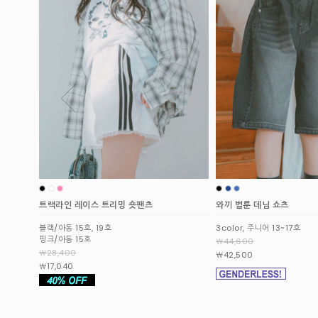
와끼 벌룬 데님 쇼츠
패널드 데님 버뮤다팬츠
3color, 주니어 13~17호
2color, 주니어 11~19호
￦44,600
￦44,600
￦42,500
￦42,500