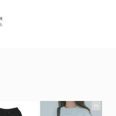
해
.
5%