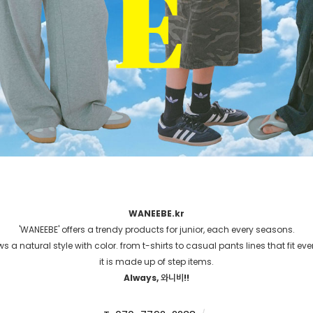
WANEEBE.kr
'WANEEBE' offers a trendy products for junior, each every seasons.
 a natural style with color. from t-shirts to casual pants lines that fit ev
it is made up of step items.
Always, 와니비!!