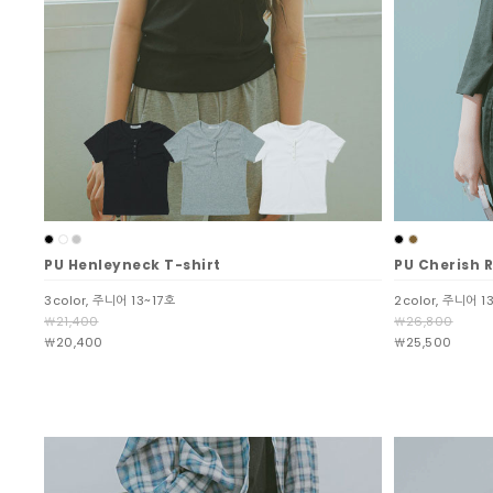
PU Henleyneck T-shirt
PU Cherish 
3color, 주니어 13~17호
2color, 주니어 1
￦21,400
￦26,800
￦20,400
￦25,500