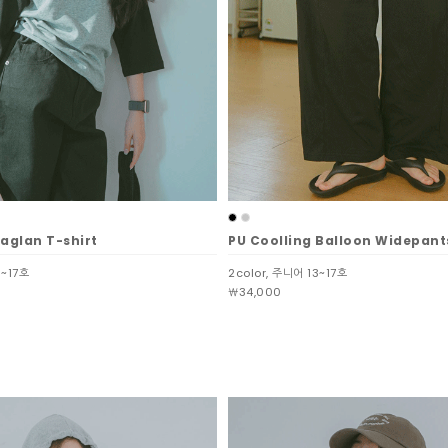
Raglan T-shirt
PU Coolling Balloon Widepant
3~17호
2color, 주니어 13~17호
￦34,000