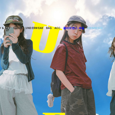
Y & SET
SHOES
UNDERWEAR
BAG
ACC
클리어런스 세일
SWIMWEAR