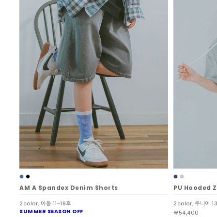
AM A Spandex Denim Shorts
PU Hooded Z
2color, 아동 11~19호
2color, 주니어 1
SUMMER SEASON OFF
￦54,400