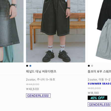
톰보이 6부 스웨트 쇼츠
키치 그래픽 반팔
2color, 아동 11~21호
2color, 주니어 13
SUMMER SEASON OFF
￦17,900
￦30,300
￦17,000
￦18,180