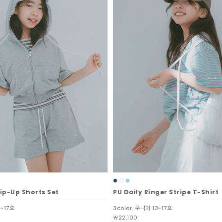
ip-Up Shorts Set
PU Daily Ringer Stripe T-Shirt
3~17호
3color, 주니어 13~17호
￦22,100