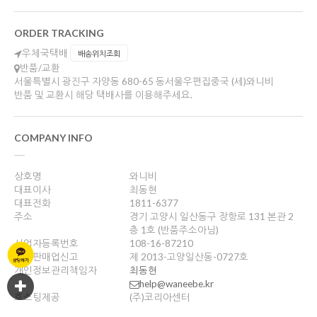
ORDER TRACKING
우체국택배
배송위치조회
반품/교환
서울특별시 광진구 자양동 680-65 동서울우편집중국 (세)와니비
반품 및 교환시 해당 택배사를 이용해주세요.
COMPANY INFO
상호명
와니비
대표이사
최동현
대표전화
1811-6377
주소
경기 고양시 일산동구 장항로 131 본관 2
층 1호 (반품주소아님)
사업자등록번호
108-16-87210
통신판매업신고
제 2013-고양일산동-0727호
개인정보관리책임자
최동현
help@waneebe.kr
호스팅제공
(주)코리아센터