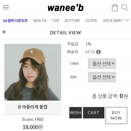
검
검
메
색
색
뉴
26 썸머 시즌오프
NEW 5%
TOP
BOTTOM
OUTER
OPS & SKIRT
E
DETAIL VIEW
적립금
1%
배송비
(조건)
color
size
0
총 상품 금액
원
B 아플리케 볼캡
WISH
CART
BUY
NOW
3color, FREE
18,000
원