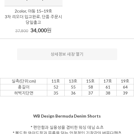
2color, 아동 15~19호
3차 리오더 입고완료. 단품 주문시
당일출고
34,000
원
37,800
상세정보 새창 열기
실측(단위:cm)
11호
13호
15호
17호
19호
총길이
52
55
58
61
64
허벅지단면
35
36
37
38
39
WB Design Bermuda Denim Shorts
* 편안함과 실용성을 겸비한 워싱 데님 쇼츠
* 볼드한 와이드핏과 무릎을 덮는 안정적인 기장감의 버뮤다팬츠