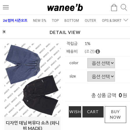
검
검
메
색
색
뉴
26 썸머 시즌오프
NEW 5%
TOP
BOTTOM
OUTER
OPS & SKIRT
E
DETAIL VIEW
적립금
1%
배송비
(조건)
color
size
0
총 상품 금액
원
WISH
CART
BUY
NOW
디자인 데님 버뮤다 쇼츠 (와니
비 MADE)