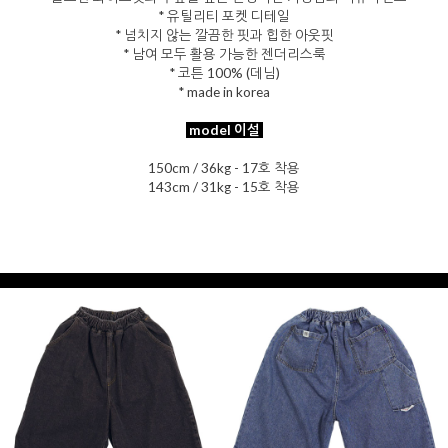
* 유틸리티 포켓 디테일
* 넘치지 않는 깔끔한 핏과 힙한 아웃핏
* 남여 모두 활용 가능한 젠더리스룩
* 코튼 100% (데님)
* made in korea
model 이설
150cm / 36kg - 17호 착용
을 통해
143cm / 31kg - 15호 착용