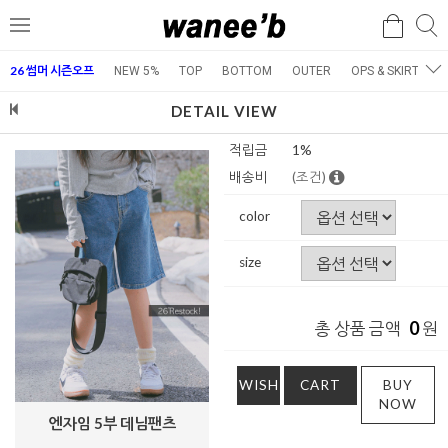
검
검
메
색
색
뉴
26 썸머 시즌오프
NEW 5%
TOP
BOTTOM
OUTER
OPS & SKIRT
E
DETAIL VIEW
적립금
1%
배송비
(조건)
color
size
0
총 상품 금액
원
WISH
CART
BUY
NOW
엔자임 5부 데님팬츠