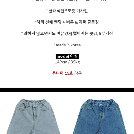
* 클래식한 5포켓 디자인
*허리 전체 밴딩 + 버튼 & 지퍼 클로징
* 과하지 않으면서도 여유있게 떨어지는 핏감, 5부기장
* made in korea
을 통해
model 이설
149cm / 35kg
주니어 13호
착용