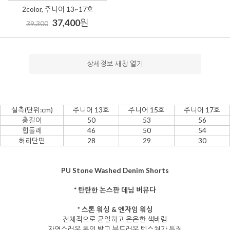
2color, 주니어 13~17호
37,400
원
39,300
상세정보 새창 열기
실측(단위:cm)
주니어 13호
주니어 15호
주니어 17호
총길이
50
53
56
힙둘레
46
50
54
허리단면
28
29
30
PU Stone Washed Denim Shorts
* 탄탄한 논스판 데님 버뮤다
* 스톤 워싱 & 엔자임 워싱
전체적으로 균일하고 은은한 색바램
자연스러운 톤의 밝고 부드러운 텍스쳐가 특징