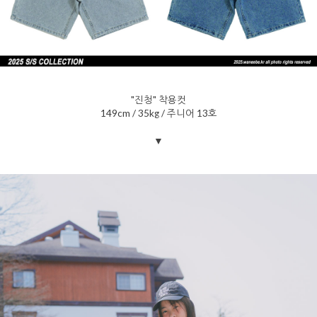
"진청" 착용컷
149cm / 35kg / 주니어 13호
▼