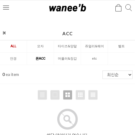
검
검
메
색
색
뉴
ACC
ALL
모자
타이즈&양말
쥬얼리&헤어
벨트
안경
폰ACC
머플러&장갑
etc
0
ea item