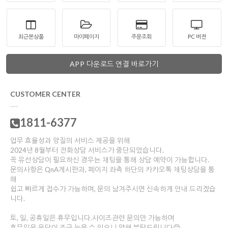
최근본상품
마이페이지
주문조회
PC 버젼
APP 다운로드 연결 바로가기
을 통해
CUSTOMER CENTER
1811-6377
업무 효율성과 양질의 서비스 제공을 위해
2024년 8월부터 전화상담 서비스가 중단되었습니다.
꼭 유선상담이 필요하신 경우는 채팅을 통해 상담 예약이 가능합니다.
문의사항은 QnA게시판과, 페이지 좌측 하단의 카카오톡 채팅상담을 통
해
쉽고 빠르게 접수가 가능하며, 문의 남겨주시면 신속하게 안내 드리겠습
니다.
토, 일, 공휴일은 휴무입니다.사이즈관련 문의만 가능하며
휴무일은 응답이 조금 늦을 수 있으니 양해 부탁드립니다😊