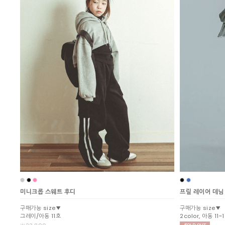
미니크롭 스웨트 후디
프릴 레이어 데님
구매가능 size▼
구매가능 size▼
그레이/아동 11호
2color, 아동 11~