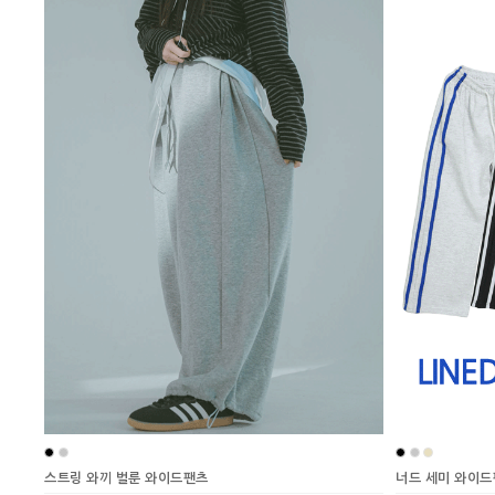
스트링 와끼 벌룬 와이드팬츠
너드 세미 와이