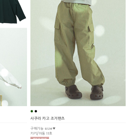
사쿠라 카고 조거팬츠
구매가능 size▼
카키/아동 11호