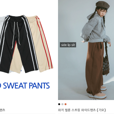
드팬츠
와끼 벌룬 스트링 와이드팬츠 (기모)