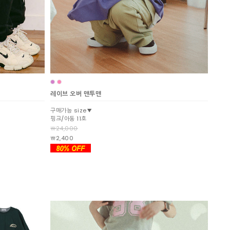
레이브 오버 맨투맨
구매가능 size▼
핑크/아동 11호
￦24,000
￦2,400