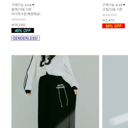
구매가능 size▼
구매가능 size▼
블랙/아동 11호
크림/아동 11호
마지막수량 빠른배송!
￦24,700
￦32,100
￦2,470
￦19,260