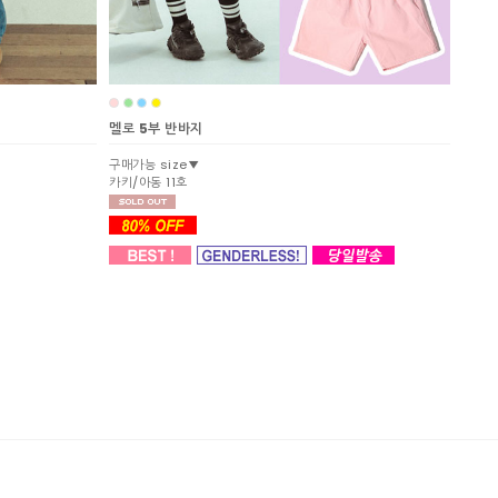
멜로 5부 반바지
구매가능 size▼
카키/아동 11호