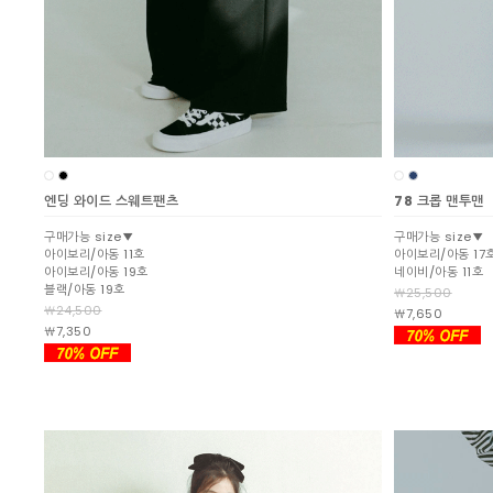
엔딩 와이드 스웨트팬츠
78 크롭 맨투맨
구매가능 size▼
구매가능 size▼
아이보리/아동 11호
아이보리/아동 17
아이보리/아동 19호
네이비/아동 11호
블랙/아동 19호
￦25,500
￦24,500
￦7,650
￦7,350