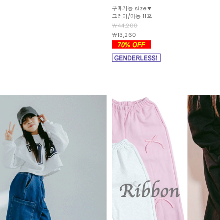
구매가능 size▼
그레이/아동 11호
￦44,200
￦13,260