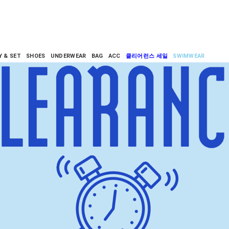
Y & SET
SHOES
UNDERWEAR
BAG
ACC
클리어런스 세일
SWIMWEAR