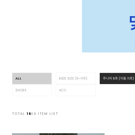
ALL
KIDS SIZE (5~11호)
주니어 9호 (아동 11호)
SHOES
ACC
TOTAL
16
EA ITEM LIST