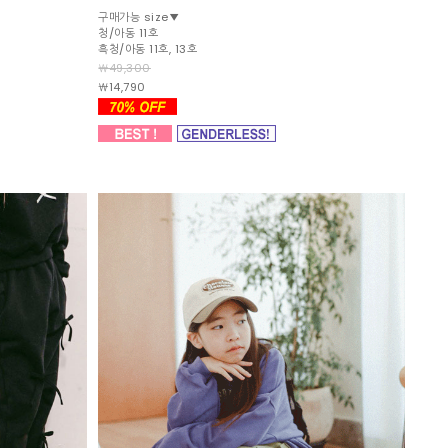
구매가능 size▼
청/아동 11호
흑청/아동 11호, 13호
￦49,300
￦14,790