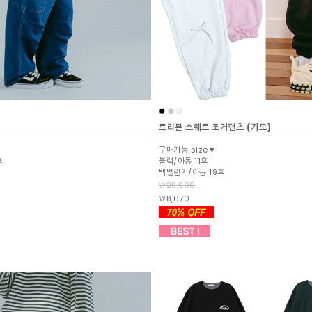
트리본 스웨트 조거팬츠 (기모)
구매가능 size▼
호
블랙/아동 11호
백멜란지/아동 19호
￦28,900
￦8,670