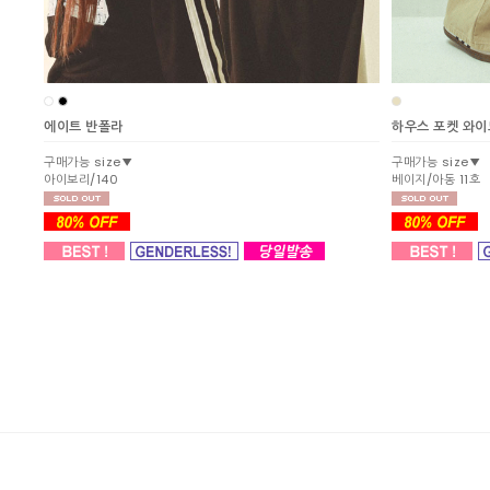
에이트 반폴라
하우스 포켓 와
구매가능 size▼
구매가능 size▼
아이보리/140
베이지/아동 11호