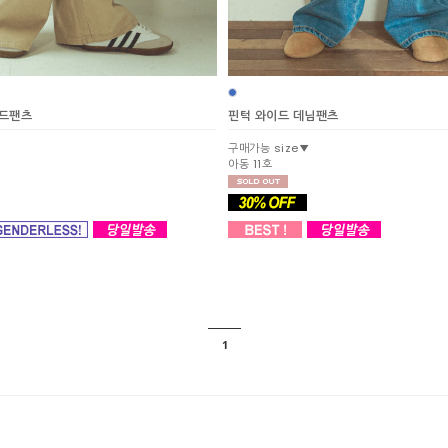
이드팬츠
핀턱 와이드 데님팬츠
구매가능 size▼
아동 11호
1