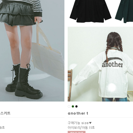
 스커트
another t
구매가능 size▼
19호
아이보리/아동 11호