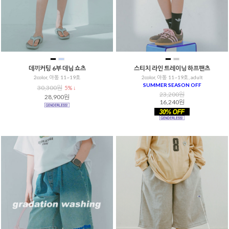
데끼커팅 6부 데님 쇼츠
스티치 라인 트레이닝 하프팬츠
2color, 아동 11~19호
2color, 아동 11~19호, adult
SUMMER SEASON OFF
30,300원
5% ↓
23,200원
28,900원
16,240원