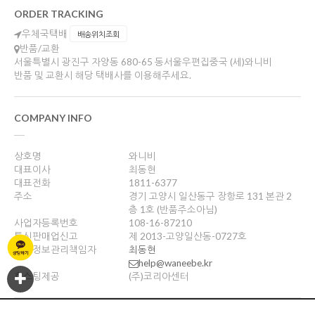
ORDER TRACKING
우체국택배
배송위치조회
반품/교환
서울특별시 광진구 자양동 680-65 동서울우편집중국 (세)와니비
반품 및 교환시 해당 택배사를 이용해주세요.
COMPANY INFO
상호명
와니비
대표이사
최동현
대표전화
1811-6377
주소
경기 고양시 일산동구 장항로 131 본관 2
층 1호 (반품주소아님)
사업자등록번호
108-16-87210
통신판매업신고
제 2013-고양일산동-0727호
개인정보관리책임자
최동현
help@waneebe.kr
호스팅제공
(주)코리아센터
Copyright ©
와니비
. All rights reserved. Designed by Wizdesign.co.kr