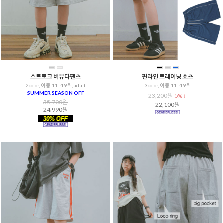
스트로크 버뮤다팬츠
핀라인 트레이닝 쇼츠
2color, 아동 11~19호, adult
3color, 아동 11~19호
SUMMER SEASON OFF
23,200원
5% ↓
35,700원
22,100원
24,990원