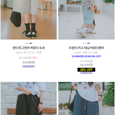
샌더 피그먼트 버뮤다 쇼츠
프렌치 카고 데님 버뮤다팬츠
2color, 주니어 11~19호
2color, 아동 11~19호
SUMMER SEASON OFF
35,700원
5% ↓
37,500원
34,000원
26,250원