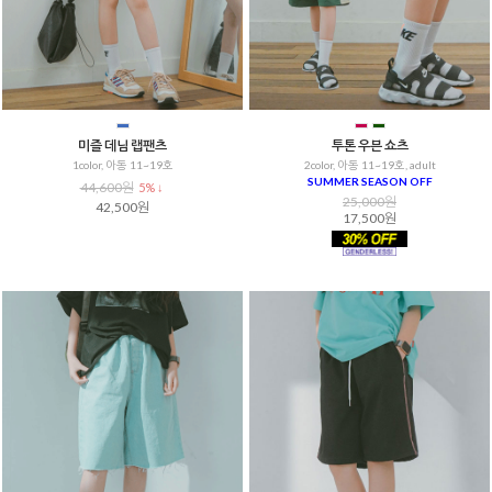
미즐 데님 랩팬츠
투톤 우븐 쇼츠
1color, 아동 11~19호
2color, 아동 11~19호, adult
SUMMER SEASON OFF
44,600원
5% ↓
25,000원
42,500원
17,500원