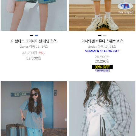
어썰티브 그라데이션 데님 쇼츠
미니와펜 버뮤다 스웨트 쇼츠
2color, 아동 11~19호
2color, 아동 13~21호
SUMMER SEASON OFF
33,900원
5% ↓
28,900원
32,300원
20,230원