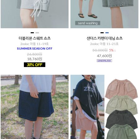
더블리본 스웨트 쇼츠
샌더스 카펜더 데님 쇼츠
2color, 아동 11~19호
2color, 아동 11~21호
SUMMER SEASON OFF
50,000원
5% ↓
26,800원
47,600원
18,760원