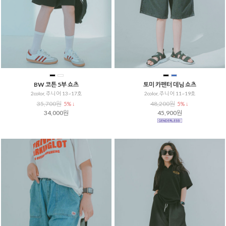
BW 코튼 5부 쇼츠
토미 카펜터 데님 쇼츠
2color, 주니어 13~17호
2color, 주니어 11~19호
35,700원
48,200원
5% ↓
5% ↓
34,000원
45,900원