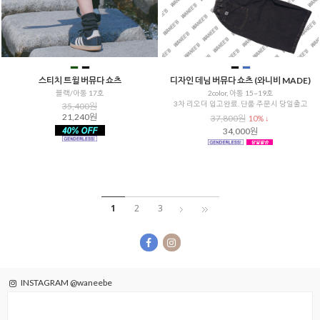
스티치 트윌 버뮤다 쇼츠
디자인 데님 버뮤다 쇼츠 (와니비 MADE)
블랙/아동 17호
2color, 아동 15~19호
3차 리오더 입고완료. 단품 주문시 당일출고
35,400원
21,240원
37,800원
10% ↓
34,000원
1
2
3
INSTAGRAM @waneebe