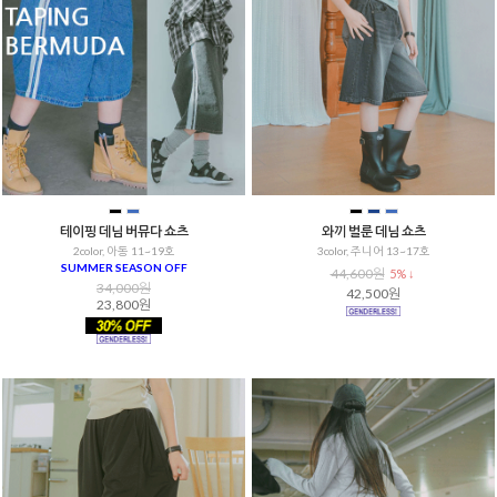
테이핑 데님 버뮤다 쇼츠
와끼 벌룬 데님 쇼츠
2color, 아동 11~19호
3color, 주니어 13~17호
SUMMER SEASON OFF
44,600원
5% ↓
34,000원
42,500원
23,800원