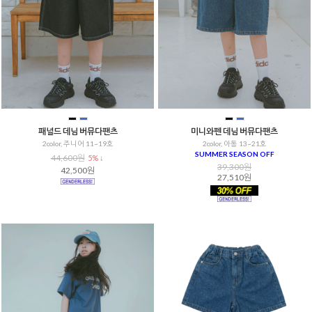
패널드 데님 버뮤다팬츠
미니와펜 데님 버뮤다팬츠
2color, 주니어 11~19호
2color, 아동 13~21호
SUMMER SEASON OFF
44,600원
5% ↓
39,300원
42,500원
27,510원