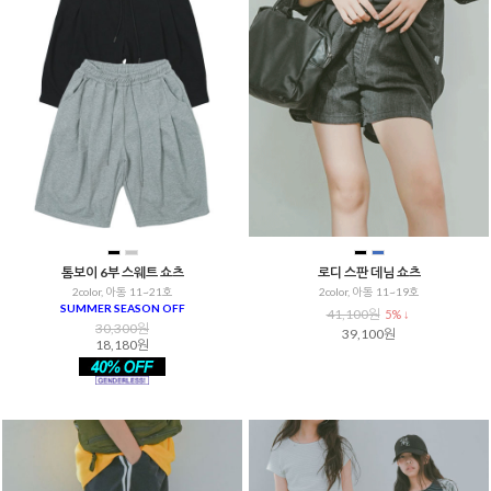
을 통해
톰보이 6부 스웨트 쇼츠
로디 스판 데님 쇼츠
2color, 아동 11~21호
2color, 아동 11~19호
SUMMER SEASON OFF
41,100원
5% ↓
30,300원
39,100원
18,180원