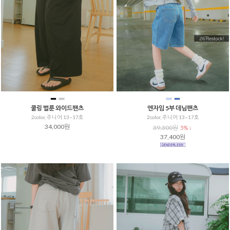
쿨링 벌룬 와이드팬츠
엔자임 5부 데님팬츠
2color, 주니어 13~17호
2color, 주니어 13~17호
34,000원
39,300원
5% ↓
37,400원