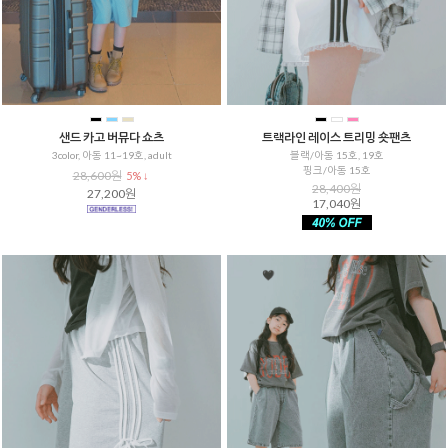
샌드 카고 버뮤다 쇼츠
트랙라인 레이스 트리밍 숏팬츠
3color, 아동 11~19호, adult
블랙/아동 15호, 19호
핑크/아동 15호
28,600원
5% ↓
28,400원
27,200원
17,040원