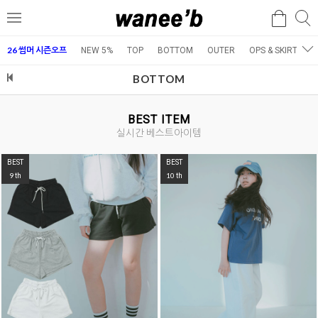
검
검
메
색
색
뉴
26 썸머 시즌오프
NEW 5%
TOP
BOTTOM
OUTER
OPS & SKIRT
E
BOTTOM
BEST ITEM
실시간 베스트아이템
BEST
BEST
1
2
th
th