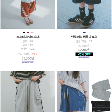
포스터 스웨트 쇼츠
텐셀 데님 버뮤다 쇼츠
블랙 15호
진청/아동 15호
블랙 19호
32,000원
버건디 19호
19,200원
26,800원
5% ↓
25,500원