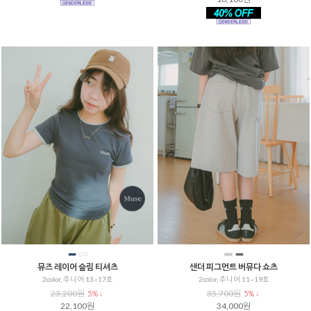
뮤즈 레이어 슬림 티셔츠
샌더 피그먼트 버뮤다 쇼츠
2color, 주니어 13~17호
2color, 주니어 11~19호
23,200원
35,700원
5% ↓
5% ↓
22,100원
34,000원