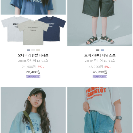
오디너리 반팔 티셔츠
토미 카펜터 데님 쇼츠
3color, 주니어 13~17호
2color, 주니어 11~19호
21,400원
48,200원
5% ↓
5% ↓
20,400원
45,900원