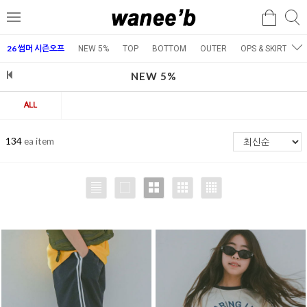
검
검
메
색
색
뉴
26 썸머 시즌오프
NEW 5%
TOP
BOTTOM
OUTER
OPS & SKIRT
E
NEW 5%
ALL
134
ea item