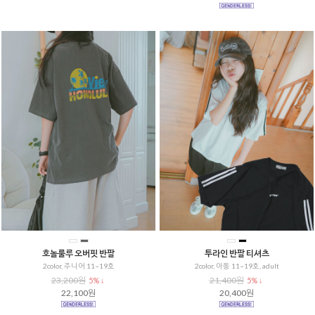
호놀룰루 오버핏 반팔
투라인 반팔 티셔츠
2color, 주니어 11~19호
2color, 아동 11~19호, adult
23,200원
21,400원
5% ↓
5% ↓
22,100원
20,400원