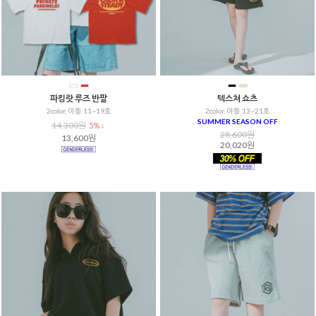
파킹랏 루즈 반팔
텍스쳐 쇼츠
2color, 아동 11~19호
2color, 아동 13~21호
SUMMER SEASON OFF
14,300원
5% ↓
28,600원
13,600원
20,020원