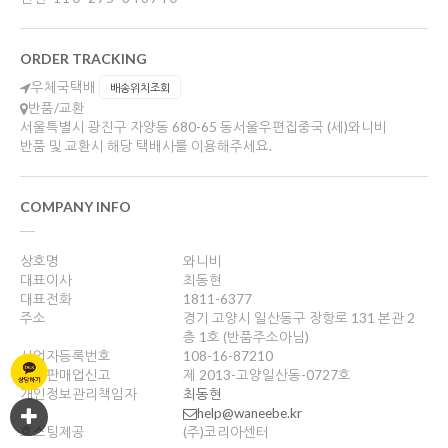
ORDER TRACKING
우체국택배
배송위치조회
반품/교환
서울특별시 광진구 자양동 680-65 동서울우편집중국 (세)와니비
반품 및 교환시 해당 택배사를 이용해주세요.
COMPANY INFO
상호명
와니비
대표이사
최동현
대표전화
1811-6377
주소
경기 고양시 일산동구 장항로 131 본관 2
층 1호 (반품주소아님)
사업자등록번호
108-16-87210
통신판매업신고
제 2013-고양일산동-0727호
개인정보관리책임자
최동현
help@waneebe.kr
호스팅제공
(주)코리아센터