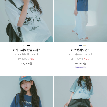
키치 그래픽 반팔 티셔츠
커브핏 치노팬츠
2color, 주니어 13~17호
3color, 주니어 13~17호
17,900원
41,100원
5% ↓
5% ↓
17,000원
39,100원