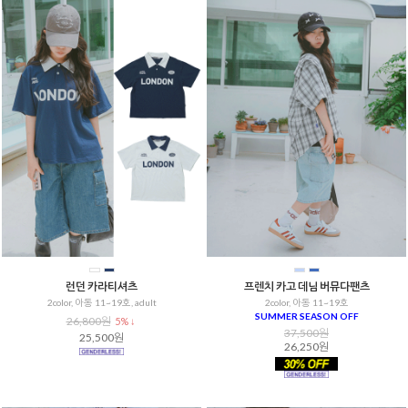
런던 카라티셔츠
프렌치 카고 데님 버뮤다팬츠
2color, 아동 11~19호, adult
2color, 아동 11~19호
SUMMER SEASON OFF
26,800원
5% ↓
37,500원
25,500원
26,250원