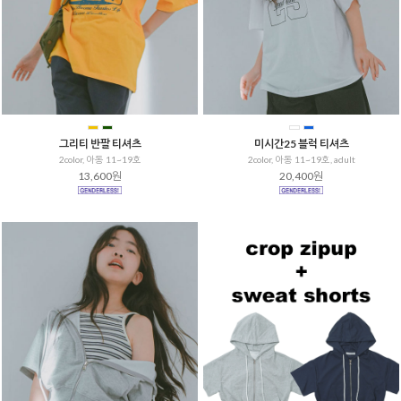
그리티 반팔 티셔츠
미시간25 블럭 티셔츠
2color, 아동 11~19호
2color, 아동 11~19호, adult
을 통해
13,600원
20,400원