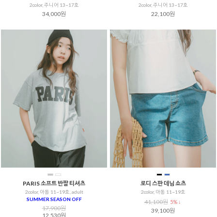
2color, 주니어 13~17호
2color, 주니어 13~17호
34,000원
22,100원
PARIS 소프트 반팔 티셔츠
로디 스판 데님 쇼츠
2color, 아동 11~19호, adult
2color, 아동 11~19호
SUMMER SEASON OFF
41,100원
5% ↓
17,900원
39,100원
12,530원