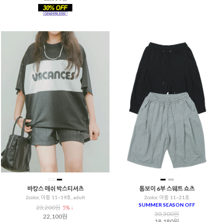
바캉스 매쉬 박스티셔츠
톰보이 6부 스웨트 쇼츠
2color, 아동 11~19호, adult
2color, 아동 11~21호
SUMMER SEASON OFF
23,200원
5% ↓
30,300원
22,100원
18,180원