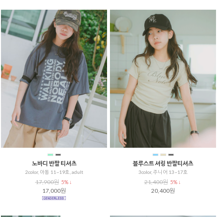
노바디 반팔 티셔츠
블루스트 셔링 반팔티셔츠
2color, 아동 11~19호, adult
3color, 주니어 13~17호
17,900원
21,400원
5% ↓
5% ↓
17,000원
20,400원