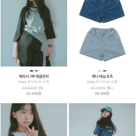
체리시 7부 래글런티
제니 데님 쇼츠
2color, 주니어 13~17호
2color, 주니어 13~17호
26,800원
41,100원
5% ↓
5% ↓
25,500원
39,100원