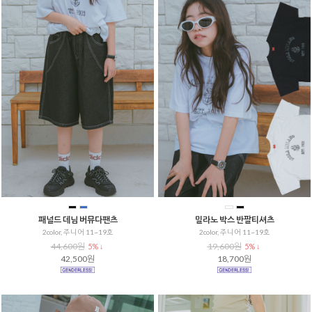
패널드 데님 버뮤다팬츠
밀라노 박스 반팔티셔츠
2color, 주니어 11~19호
2color, 주니어 11~19호
44,600원
19,600원
5% ↓
5% ↓
42,500원
18,700원