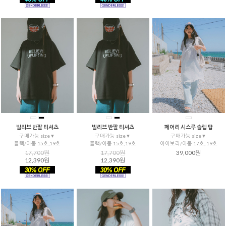
빌리브 반팔 티셔츠
빌리브 반팔 티셔츠
페어리 시스루 슬립 탑
구매가능 size▼
구매가능 size▼
구매가능 size▼
블랙/아동 15호,19호
블랙/아동 15호,19호
아이보리/아동 17호, 19호
17,700원
17,700원
39,000원
12,390원
12,390원