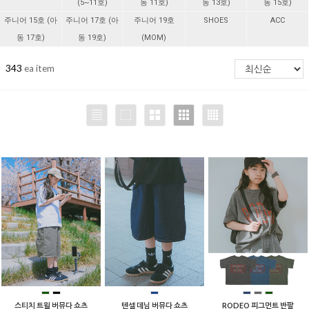
(5~11호)
동 11호)
동 13호)
동 15호)
주니어 15호 (아
주니어 17호 (아
주니어 19호
SHOES
ACC
동 17호)
동 19호)
(MOM)
343
ea item
스티치 트윌 버뮤다 쇼츠
텐셀 데님 버뮤다 쇼츠
RODEO 피그먼트 반팔