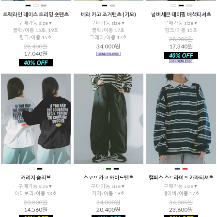
트랙라인 레이스 트리밍 숏팬츠
베러 카고 조거팬츠 (기모)
넘버세븐 테이핑 배색티셔츠
구매가능 size▼
구매가능 size▼
구매가능 size▼
블랙/아동 15호, 19호
블랙/아동 17호
핑크/아동 15호
핑크/아동 15호
그레이/아동 17호
28,900원
28,400원
34,000원
17,340원
17,040원
커리지 슬리브
스코프 카고 와이드팬츠
캠퍼스 스트라이프 카라티셔츠
구매가능 size▼
구매가능 size▼
구매가능 size▼
아이보리/아동 13호
카키/아동 19호
네이비/아동 17호
20,800원
34,000원
34,000원
14,560원
20,400원
23,800원