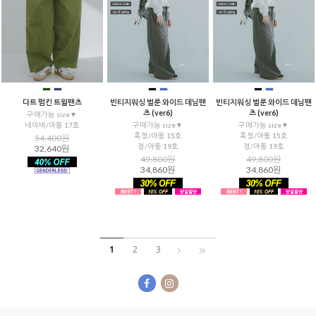
다트 펌킨 트윌팬츠
빈티지워싱 벌룬 와이드 데님팬
빈티지워싱 벌룬 와이드 데님팬
츠 (ver6)
츠 (ver6)
구매가능 size▼
네이비/아동 17호
구매가능 size▼
구매가능 size▼
흑청/아동 15호
흑청/아동 15호
54,400원
청/아동 19호
청/아동 19호
32,640원
49,800원
49,800원
34,860원
34,860원
1
2
3