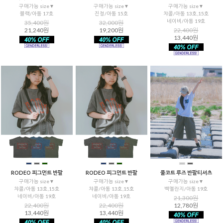
구매가능 size▼
구매가능 size▼
구매가능 size▼
블랙/아동 17호
진청/아동 15호
챠콜/아동 13호,15호
네이비/아동 19호
35,400원
32,000원
21,240원
19,200원
22,400원
13,440원
을 통해
RODEO 피그먼트 반팔
RODEO 피그먼트 반팔
풀코트 루즈 반팔티셔츠
구매가능 size▼
구매가능 size▼
구매가능 size▼
챠콜/아동 13호,15호
챠콜/아동 13호,15호
백멜란지/아동 19호
네이비/아동 19호
네이비/아동 19호
21,300원
22,400원
22,400원
12,780원
13,440원
13,440원