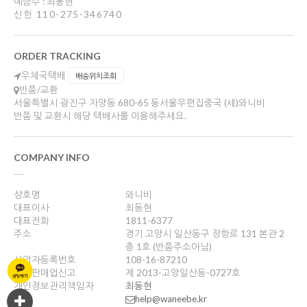
예금주 : 최동현
신한 110-275-346740
ORDER TRACKING
우체국택배
배송위치조회
반품/교환
서울특별시 광진구 자양동 680-65 동서울우편집중국 (세)와니비
반품 및 교환시 해당 택배사를 이용해주세요.
COMPANY INFO
상호명
와니비
대표이사
최동현
대표전화
1811-6377
주소
경기 고양시 일산동구 장항로 131 본관 2
층 1호 (반품주소아님)
사업자등록번호
108-16-87210
통신판매업신고
제 2013-고양일산동-0727호
개인정보관리책임자
최동현
help@waneebe.kr