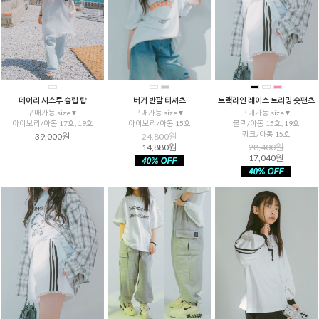
페어리 시스루 슬립 탑
버거 반팔 티셔츠
트랙라인 레이스 트리밍 숏팬츠
구매가능 size▼
구매가능 size▼
구매가능 size▼
아이보리/아동 17호, 19호
아이보리/아동 15호
블랙/아동 15호, 19호
핑크/아동 15호
39,000원
24,800원
14,880원
28,400원
17,040원