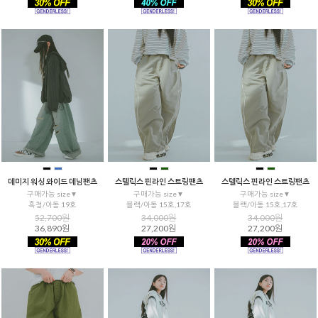
데미지 워싱 와이드 데님팬츠
스텔릭스 핀라인 스트링팬츠
스텔릭스 핀라인 스트링팬츠
구매가능 size▼
구매가능 size▼
구매가능 size▼
흑청/아동 19호
블랙/아동 15호,17호
블랙/아동 15호,17호
52,700원
34,000원
34,000원
36,890원
27,200원
27,200원