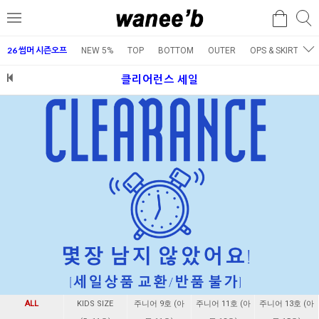
검
검
메
색
색
뉴
26 썸머 시즌오프
NEW 5%
TOP
BOTTOM
OUTER
OPS & SKIRT
E
클리어런스 세일
ALL
KIDS SIZE
주니어 9호 (아
주니어 11호 (아
주니어 13호 (아