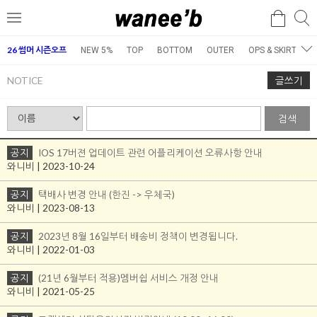
검
검
메
색
색
뉴
26 썸머 시즌오프
NEW 5%
TOP
BOTTOM
OUTER
OPS & SKIRT
E
NOTICE
글쓰기
검색
공지
IOS 17버젼 업데이트 관련 어플리케이션 오류사항 안내
와니비 | 2023-10-24
공지
택배사 변경 안내 (한진 -> 우체국)
와니비 | 2023-08-13
공지
2023년 8월 16일부터 배송비 정책이 변경됩니다.
와니비 | 2022-01-03
공지
(21년 6월부터 적용)멤버쉽 서비스 개정 안내
와니비 | 2021-05-25