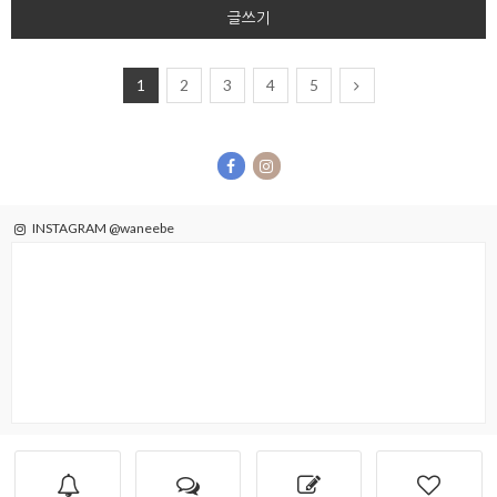
글쓰기
1
2
3
4
5
INSTAGRAM @waneebe