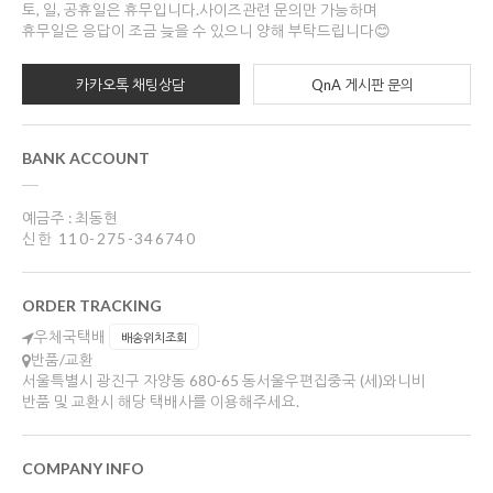
토, 일, 공휴일은 휴무입니다.사이즈관련 문의만 가능하며
휴무일은 응답이 조금 늦을 수 있으니 양해 부탁드립니다😊
카카오톡 채팅상담
QnA 게시판 문의
BANK ACCOUNT
예금주 : 최동현
신한 110-275-346740
ORDER TRACKING
우체국택배
배송위치조회
반품/교환
서울특별시 광진구 자양동 680-65 동서울우편집중국 (세)와니비
반품 및 교환시 해당 택배사를 이용해주세요.
COMPANY INFO