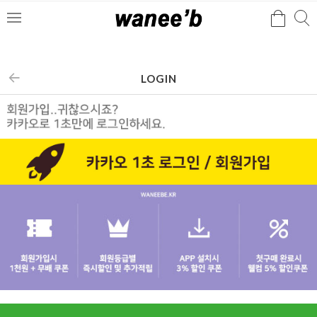
검
검
메
색
색
뉴
LOGIN