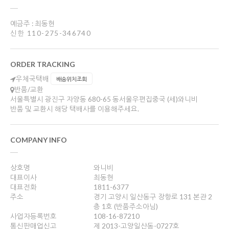
예금주 : 최동현
신한 110-275-346740
ORDER TRACKING
우체국택배
배송위치조회
반품/교환
서울특별시 광진구 자양동 680-65 동서울우편집중국 (세)와니비
반품 및 교환시 해당 택배사를 이용해주세요.
COMPANY INFO
상호명
와니비
대표이사
최동현
대표전화
1811-6377
주소
경기 고양시 일산동구 장항로 131 본관 2
층 1호 (반품주소아님)
사업자등록번호
108-16-87210
통신판매업신고
제 2013-고양일산동-0727호