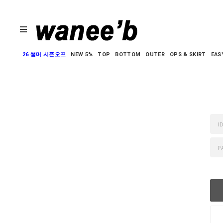
26 썸머 시즌오프
NEW 5%
TOP
BOTTOM
OUTER
OPS & SKIRT
EAS
ID
P