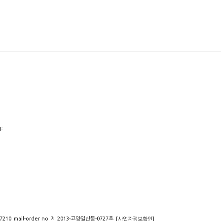
FF
87210
mail-order no
제 2013-고양일산동-0727호
[사업자정보확인]