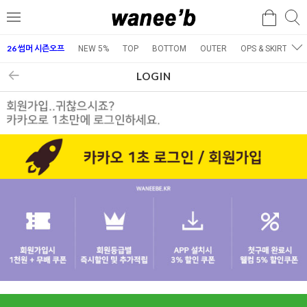
검
검
메
색
색
뉴
26 썸머 시즌오프
NEW 5%
TOP
BOTTOM
OUTER
OPS & SKIRT
E
LOGIN